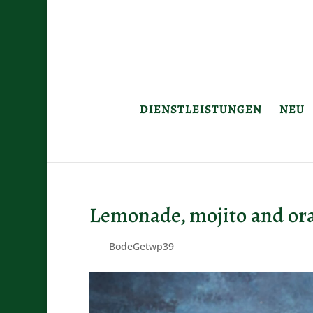
DIENSTLEISTUNGEN
NEU
Lemonade, mojito and or
von
BodeGetwp39
|
Apr. 22, 2020