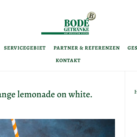
SERVICEGEBIET
PARTNER & REFERENZEN
GES
KONTAKT
ange lemonade on white.
H
W
u
K
L