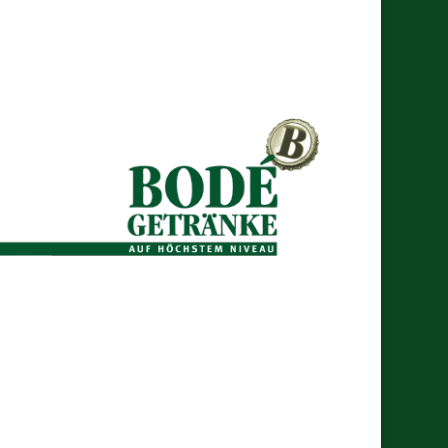
ir bitten die kurze Unannehmlichkeit
u entschuldigen.