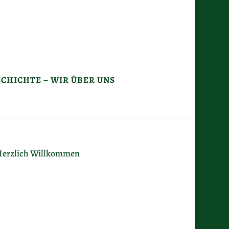
CHICHTE – WIR ÜBER UNS
erzlich Willkommen
ir haben seit Ihrem letzen Besuch
nsere Seite neu aufbauen lassen.
licken Sie Bitte einfach auf ein Bodé
ogo.